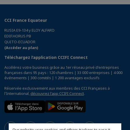
CCI France Equateur
RUSIA E9-134 y ELOY ALFARO
EDIF.HORUS PB
QUITO-ECUADOR
(Accéder au plan)
Téléchargez l’application CCIFI Connect
Accélérez votre business grâce au 1er réseau privé d'entreprises
françaises dans 95 pays : 120 chambres | 33 000 entreprises | 4 000
événements | 300 comités | 1 200 avantages exclusifs
Réservée exclusivement aux membres des CCI Françaises à
l'International,
découvrez l'app CCIFI Connect
.
Our website uses cookies and others trackers to ease it