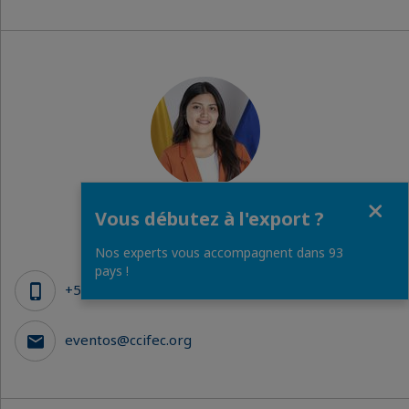
Fermer
Ariana ARAQUE
Vous débutez à l'export ?
Événements et Formations
Nos experts vous accompagnent dans 93
pays !
+593 98 301 2036
eventos@ccifec.org