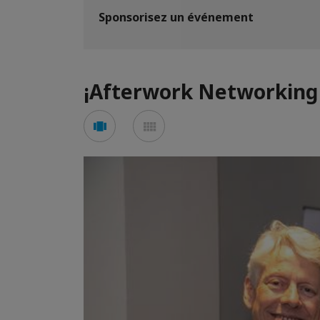
Sponsorisez un événement
¡Afterwork Networking 
Voir
Voir
en
en
mode
mode
carousel
mosaïque