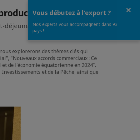
Fermer
productif 2024
Vous débutez à l'export ?
Nos experts vous accompagnent dans 93
tit-déjeuner-conférence où nous
pays !
ù nous explorerons des thèmes clés qui
cial", "Nouveaux accords commerciaux : Ce
 et de l'économie équatorienne en 2024".
 Investissements et de la Pêche, ainsi que