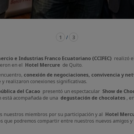
1
/
3
rcio e Industrias Franco Ecuatoriano (CCIFEC)
realizó 
ieron en el
Hotel Mercure
de Quito.
 encuentro,
conexión de negociaciones, convivencia
y ne
y realizaron conexiones significativas.
ública del Cacao
presentó un espectacular
Show de Cho
ión está acompañada de una
degustación de chocolates
, en
s nuestros miembros por su participación y al
Hotel Merc
ntos que podremos compartir entre nuestros nuevos amigos y