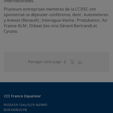
internationales.
Plusieurs entreprises membres de la CCIFEC ont
sponsorisé ce déjeuner-conférence, dont : Automotores
y Anexos (Renault) ; Interagua-Veolia ; Produbanco ; Air
France-KLM ; Dibeal (les vins Gérard Bertrand) et
Cyrano.
Partager
Partager
Partager
Partager cette page
sur
sur
sur
Facebook
Twitter
Linkedin
CCI France Equateur
RUSIA E9-134 y ELOY ALFARO
EDIF.HORUS PB