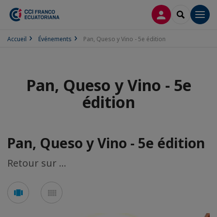
CONNEXION
RECHERCH
Men
Accueil
Événements
Pan, Queso y Vino - 5e édition
Pan, Queso y Vino - 5e
édition
Pan, Queso y Vino - 5e édition
Retour sur ...
Voir
Voir
en
en
mode
mode