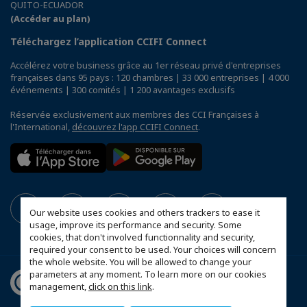
QUITO-ECUADOR
(Accéder au plan)
Téléchargez l’application CCIFI Connect
Accélérez votre business grâce au 1er réseau privé d'entreprises
françaises dans 95 pays : 120 chambres | 33 000 entreprises | 4 000
événements | 300 comités | 1 200 avantages exclusifs
Réservée exclusivement aux membres des CCI Françaises à
l'International,
découvrez l'app CCIFI Connect
.
Our website uses cookies and others trackers to ease it
usage, improve its performance and security. Some
cookies, that don't involved functionnality and security,
required your consent to be used. Your choices will concern
the whole website. You will be allowed to change your
parameters at any moment. To learn more on our cookies
management,
click on this link
.