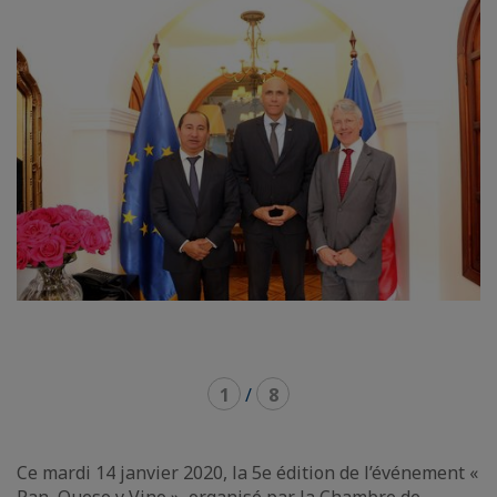
carousel
mosaïque
1
/
8
Ce mardi 14 janvier 2020, la 5e édition de l’événement «
Pan, Queso y Vino », organisé par la Chambre de