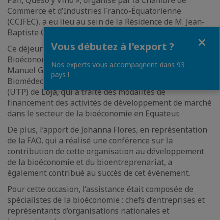
Commerce et d’Industries Franco-Équatorienne
(CCIFEC), a eu lieu au sein de la Résidence de M. Jean-
Baptiste Chauvin, Ambassadeur de France.
Fermer
Vous débutez à l'export ?
Ce déjeuner-conférence axé sur le thème de la «
Bioéconomie » a été enrichi par la présentation de Juan
Nos experts vous accompagnent dans 93
Manuel Garcia, Directeur de la Faculté de Biologie et
pays !
Biomédecine de l’Université Technique Particulière
(UTP) de Loja, qui a traité des modalités de
financement des activités de développement de marché
dans le secteur de la bioéconomie en Equateur.
De plus, l’apport de Johanna Flores, en représentation
de la FAO, qui a réalisé une conférence sur la
contribution de cette organisation au développement
de la bioéconomie et du bioentreprenariat, a
également contribué au succès de cet événement.
Pour cette occasion, l’assistance était composée de
spécialistes de la bioéconomie : chefs d’entreprises et
représentants d’organisations nationales et