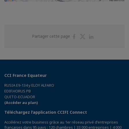
Partager
Partager
Partager
Partager cette page
sur
sur
sur
Facebook
Twitter
Linkedin
CCI France Equateur
RUSIA E9-134 y ELOY ALFARO
EDIF.HORUS PB
QUITO-ECUADOR
(Accéder au plan)
Téléchargez l’application CCIFI Connect
Accélérez votre business grâce au 1er réseau privé d'entreprises
françaises dans 95 pays : 120 chambres | 33 000 entreprises | 4 000