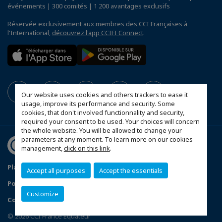
événements | 300 comités | 1 200 avantages exclusifs
Réservée exclusivement aux membres des CCI Françaises à
l'International,
découvrez l'app CCIFI Connect
.
Our website uses cookies and others trackers to ease it
usage, improve its performance and security. Some
cookies, that don't involved functionnality and security,
required your consent to be used. Your choices will concern
the whole website. You will be allowed to change your
parameters at any moment. To learn more on our cookies
management,
click on this link
.
Plan du site
Mentions légales
Accept all purposes
Accept the essentials
Politique de confidentialité
Customize
Configurer vos préférences cookies
© 2026 CCI France Equateur