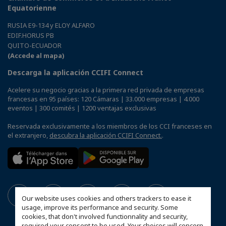
Equatorienne
RUSIA E9-134 y ELOY ALFARO
EDIF.HORUS PB
QUITO-ECUADOR
(Accede al mapa)
Descarga la aplicación CCIFI Connect
Acelere su negocio gracias a la primera red privada de empresas
francesas en 95 países: 120 Cámaras | 33.000 empresas | 4.000
eventos | 300 comités | 1200 ventajas exclusivas
Reservada exclusivamente a los miembros de los CCI franceses en
el extranjero,
descubra la aplicación CCIFI Connect.
.
Our website uses cookies and others trackers to ease it
usage, improve its performance and security. Some
cookies, that don't involved functionnality and security,
required your consent to be used. Your choices will concern