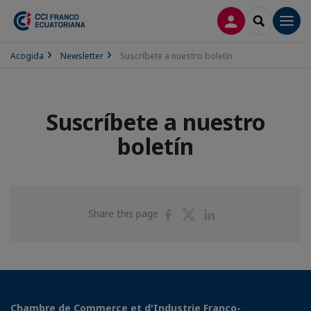
CONECTARSE
SEARCH
Men
Acogida
Newsletter
Suscríbete a nuestro boletín
Suscríbete a nuestro
boletín
Share
Share
Share
Share this page
on
on
on
Facebook
Twitter
Linkedin
Chambre de Commerce et d'Industrie Franco-