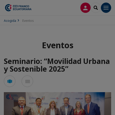
CONECTARSE
SEARCH
Men
Acogida
Eventos
Eventos
Seminario: “Movilidad Urbana
y Sostenible 2025”
See
See
carousel
mosaic
mode
mode