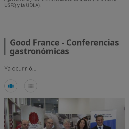
USFQ y la UDLA).
Good France - Conferencias
gastronómicas
Ya ocurrió...
See
See
carousel
mosaic
mode
mode