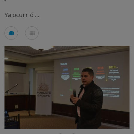
Ya ocurrió ...
See
See
carousel
mosaic
mode
mode