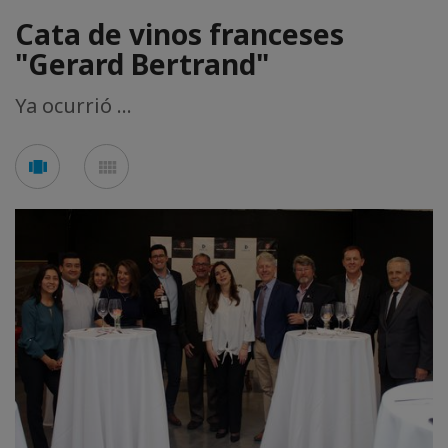
Cata de vinos franceses
"Gerard Bertrand"
Ya ocurrió ...
See
See
carousel
mosaic
mode
mode