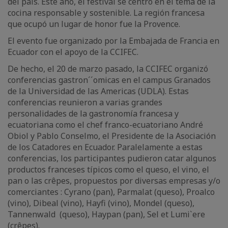
del país. Este año, el festival se centró en el tema de la
cocina responsable y sostenible. La región francesa
que ocupó un lugar de honor fue la Provence.
El evento fue organizado por la Embajada de Francia en
Ecuador con el apoyo de la CCIFEC.
De hecho, el 20 de marzo pasado, la CCIFEC organizó
conferencias gastron´´omicas en el campus Granados
de la Universidad de las Americas (UDLA). Estas
conferencias reunieron a varias grandes
personalidades de la gastronomía francesa y
ecuatoriana como el chef franco-ecuatoriano André
Obiol y Pablo Conselmo, el Presidente de la Asociación
de los Catadores en Ecuador. Paralelamente a estas
conferencias, los participantes pudieron catar algunos
productos franceses típicos como el queso, el vino, el
pan o las crêpes, propuestos por diversas empresas y/o
comerciantes : Cyrano (pan), Parmalat (queso), Proalco
(vino), Dibeal (vino), Hayfi (vino), Mondel (queso),
Tannenwald (queso), Haypan (pan), Sel et Lumi`ere
(crêpes).