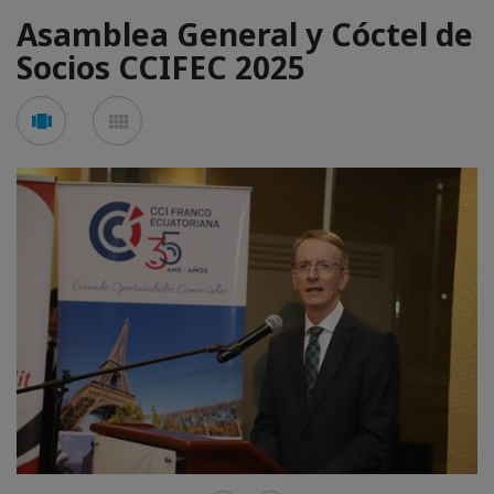
Asamblea General y Cóctel de
Socios CCIFEC 2025
See
See
carousel
mosaic
mode
mode