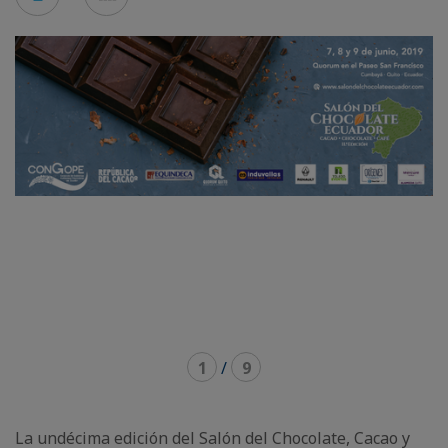
carousel
mosaic
mode
mode
1
/
9
La undécima edición del Salón del Chocolate, Cacao y