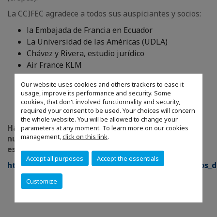
La CCIFEC agradece a todos sus auspiciantes y socios:
la Embajada de Francia en Ecuador
La Universidad de las Américas (UDLA)
Chávez y Rivera, estudio jurídico
Air France KLM
La empresa Parmalat (Président)
Our website uses cookies and others trackers to ease it
Proalco (Maison Castel France)
usage, improve its performance and security. Some
Cyrano
cookies, that don't involved functionnality and security,
Dibeal (Gérard Bertrand)
required your consent to be used. Your choices will concern
the whole website. You will be allowed to change your
Haga clic en el link siguiente para descubrir
parameters at any moment. To learn more on our cookies
management,
click on this link
.
nuestra revista de gastronomía publicada para
esta semana especial:
Accept all purposes
Accept the essentials
https://issuu.com/ccifec/docs/tour_por_los_vi_edos_d
Customize