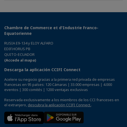
Facebook
Twitter
Linkedin
Chambre de Commerce et d'Industrie Franco-
Equatorienne
RUSIA E9-134 y ELOY ALFARO
EDIF.HORUS PB
QUITO-ECUADOR
(Accede al mapa)
Descarga la aplicación CCIFI Connect
Acelere su negocio gracias a la primera red privada de empresas
francesas en 95 países: 120 Cámaras | 33.000 empresas | 4.000
eventos | 300 comités | 1200 ventajas exclusivas
Reservada exclusivamente a los miembros de los CCI franceses en
el extranjero,
descubra la aplicación CCIFI Connect.
.