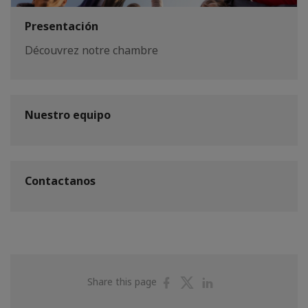
Presentación
Découvrez notre chambre
Nuestro equipo
Contactanos
Share
Share
Share
Share this page
on
on
on