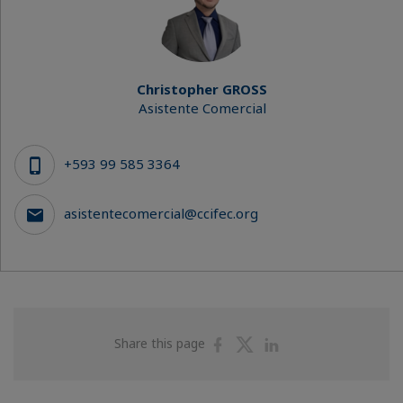
Christopher GROSS
Asistente Comercial
+593 99 585 3364
asistentecomercial@ccifec.org
Share
Share
Share
Share this page
on
on
on
Facebook
Twitter
Linkedin