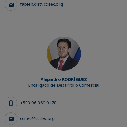
fabien.dir@ccifec.org
Alejandro RODRÍGUEZ
Encargado de Desarrollo Comercial
+593 96 369 0178
ccifec@ccifec.org